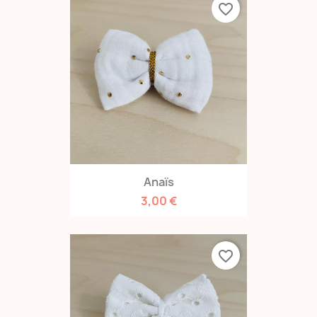
favorite_border
Anaïs
3,00 €
favorite_border