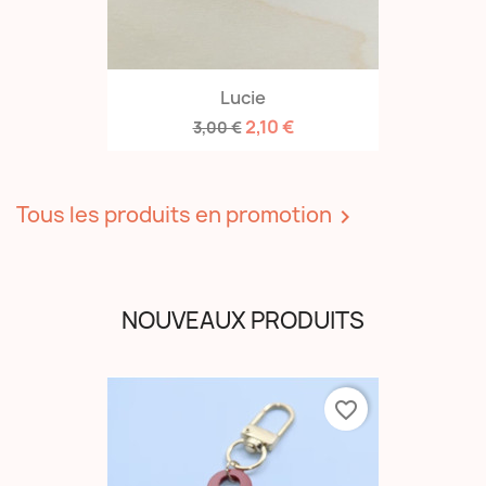
Lucie
2,10 €
3,00 €
Tous les produits en promotion

NOUVEAUX PRODUITS
favorite_border