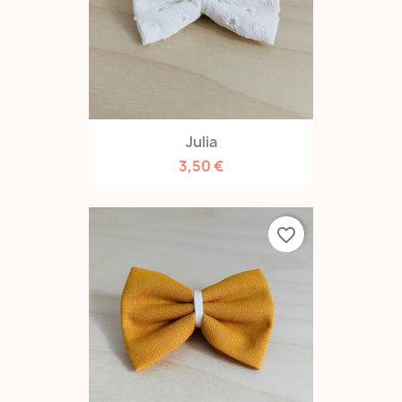
Julia
3,50 €
favorite_border