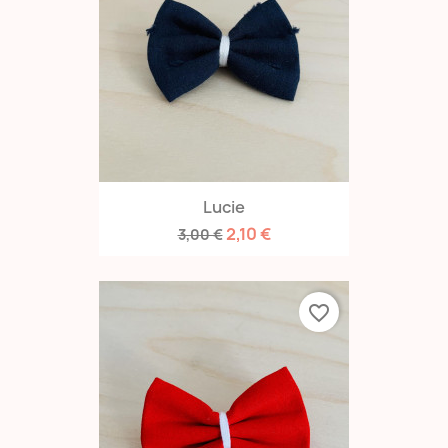
Lucie
2,10 €
3,00 €
favorite_border