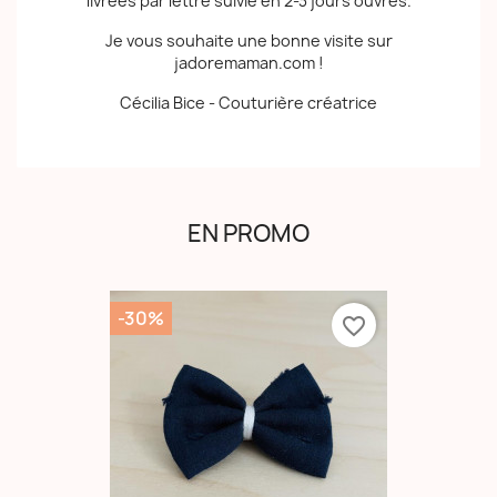
livrées par lettre suivie en 2-3 jours ouvrés.
Je vous souhaite une bonne visite sur
jadoremaman.com !
Cécilia Bice - Couturière créatrice
EN PROMO
-30%
favorite_border