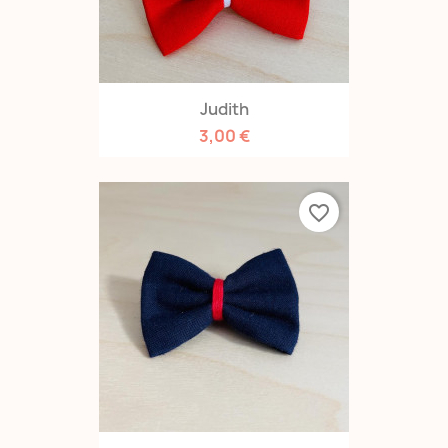
Judith
3,00 €
favorite_border