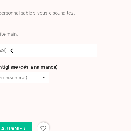
personnalisable si vous le souhaitez.
aite main.
nel
)
ntiglisse (dès la naissance)
favorite_border
 AU PANIER