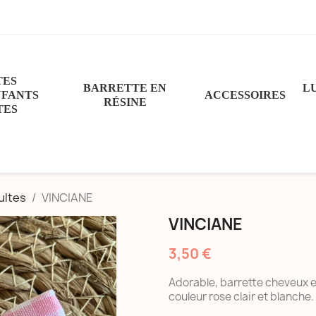
TES
BARRETTE EN
L
NFANTS
ACCESSOIRES
RÉSINE
TES
ultes
VINCIANE
VINCIANE
3,50 €
Adorable, barrette cheveux e
couleur rose clair et blanche.