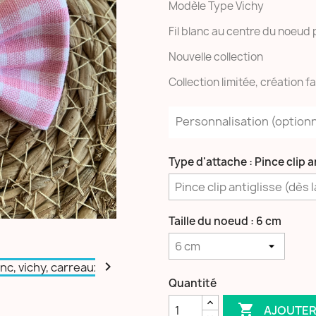
Modèle Type Vichy
Fil blanc au centre du noeud 
Nouvelle collection
Collection limitée, création f
Personnalisation (
option
Type d'attache : Pince clip a
Taille du noeud : 6 cm

Quantité

AJOUTER